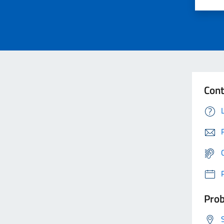
Cont
Prob