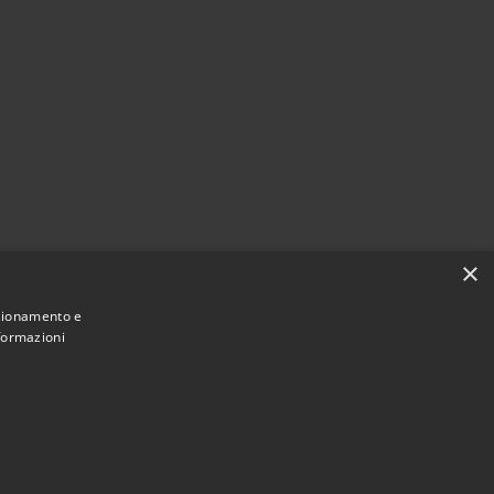
×
nzionamento e
nformazioni
Municipium
Accesso redazione
 Seggiano • Powered by
•