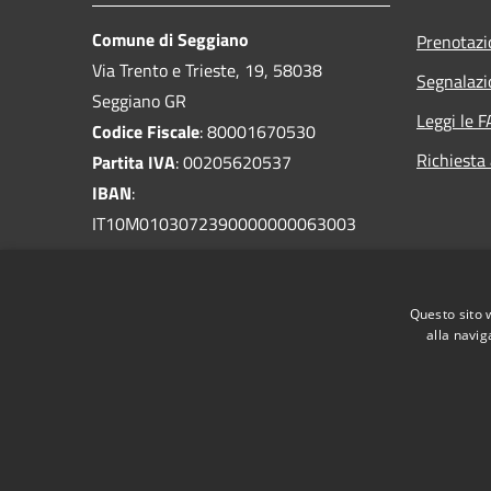
Comune di Seggiano
Prenotaz
Via Trento e Trieste, 19, 58038
Segnalazi
Seggiano GR
Leggi le 
Codice Fiscale
: 80001670530
Richiesta
Partita IVA
: 00205620537
IBAN
:
IT10M0103072390000000063003
PEC
:
comune.seggiano@postacert.toscana.it
Questo sito 
Centralino Unico
: 0564 965370
alla navig
RSS
Accessibilità
Privacy
Cookie
Mappa de