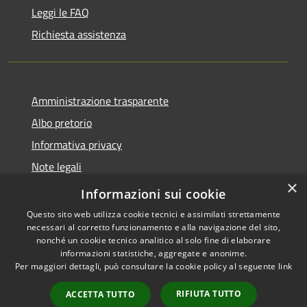
Leggi le FAQ
Richiesta assistenza
Amministrazione trasparente
Albo pretorio
Informativa privacy
Note legali
×
Dichiarazione di accessibilità
Informazioni sui cookie
Questo sito web utilizza cookie tecnici e assimilati strettamente
necessari al corretto funzionamento e alla navigazione del sito,
nonché un cookie tecnico analitico al solo fine di elaborare
informazioni statistiche, aggregate e anonime.
RSS
Copyright © 2026 • Comune di
Per maggiori dettagli, può consultare la cookie policy al seguente
link
Accessibilità
Seggiano • Powered by
Privacy
Municipium
Accesso
•
RIFIUTA TUTTO
ACCETTA TUTTO
Cookie