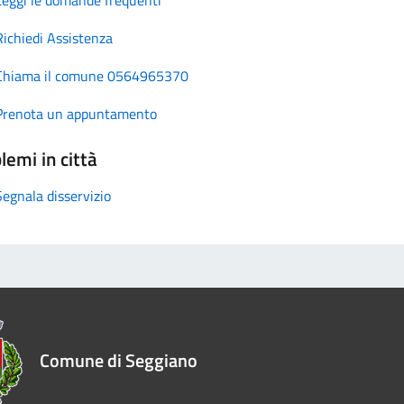
Richiedi Assistenza
Chiama il comune 0564965370
Prenota un appuntamento
lemi in città
Segnala disservizio
Comune di Seggiano