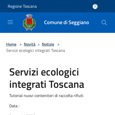
Salta al contenuto principale
Regione Toscana
Comune di Seggiano
Home
>
Novità
>
Notizie
>
Servizi ecologici integrati Toscana
Servizi ecologici
integrati Toscana
Tutorial nuovi contenitori di raccolta rifiuti
Data :