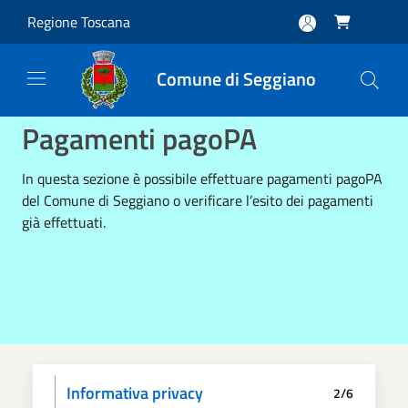
Salta al contenuto principale
Regione Toscana

Comune di Seggiano
Pagamenti pagoPA
In questa sezione è possibile effettuare pagamenti pagoPA
del Comune di Seggiano o verificare l’esito dei pagamenti
già effettuati.
Informativa privacy
2/6
Scegli il pagamento
Dati anagrafici
Paga
Riepilogo